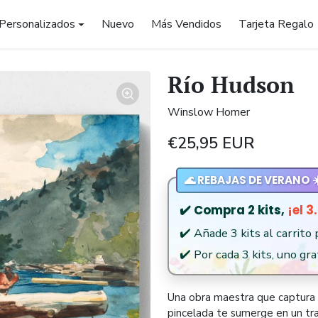
Personalizados
Nuevo
Más Vendidos
Tarjeta Regalo
Río Hudson
Winslow Homer
€25,95 EUR
🌊 REBAJAS DE VERANO ☀
✔️ Compra 2 kits,
¡el 3
✔️ Añade 3 kits al carrito
✔️ Por cada 3 kits, uno grat
Una obra maestra que captura l
pincelada te sumerge en un tranq