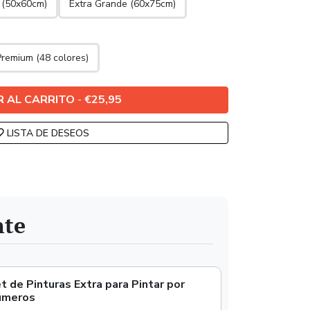
 (50x60cm)
Extra Grande (60x75cm)
Premium (48 colores)
R AL CARRITO
-
€25,95
LISTA DE DESEOS
nte
t de Pinturas Extra para Pintar por
úmeros