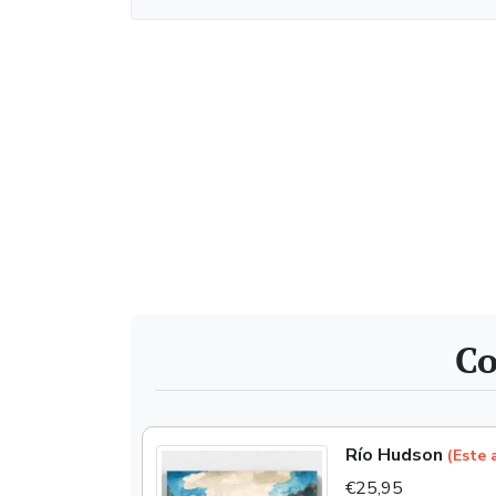
Co
Río Hudson
(Este 
€25,95