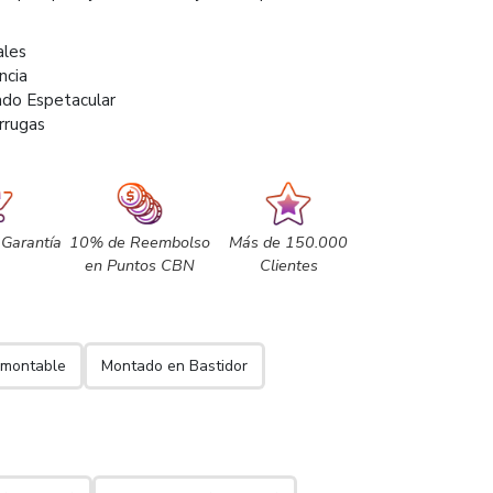
ales
ncia
ado Espetacular
rrugas
 Garantía
10% de Reembolso
Más de 150.000
en Puntos CBN
Clientes
omontable
Montado en Bastidor