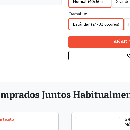
Normal (40x50cm)
Grande
Detalle:
Estándar (24-32 colores)
AÑADI
mprados Juntos Habitualme
Se
artículo)
N