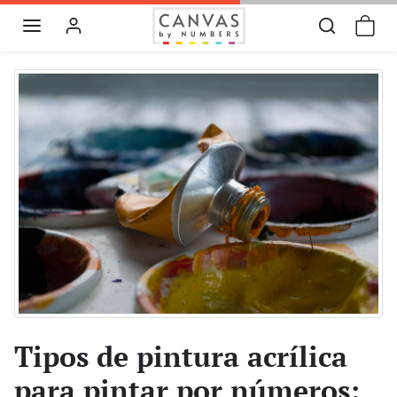
Omitir al contenido
Tipos de pintura acrílica
para pintar por números: